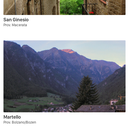
San Ginesio
Prov. Macerata
Martello
Prov. Bolzano/Bozen