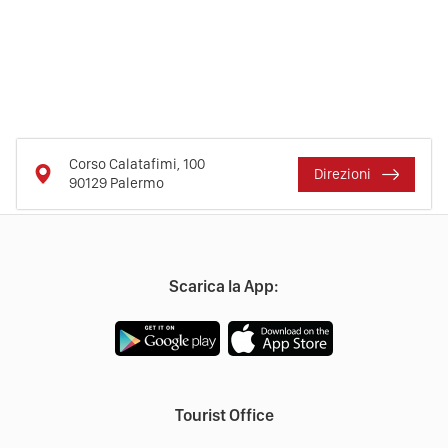
Corso Calatafimi, 100
Direzioni
90129
Palermo
Scarica la App:
Tourist Office