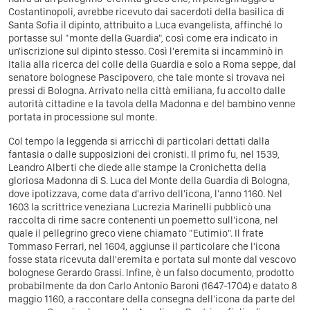
Costantinopoli, avrebbe ricevuto dai sacerdoti della basilica di
Santa Sofia il dipinto, attribuito a Luca evangelista, affinché lo
portasse sul "monte della Guardia", così come era indicato in
un'iscrizione sul dipinto stesso. Così l'eremita si incamminò in
Italia alla ricerca del colle della Guardia e solo a Roma seppe, dal
senatore bolognese Pascipovero, che tale monte si trovava nei
pressi di Bologna. Arrivato nella città emiliana, fu accolto dalle
autorità cittadine e la tavola della Madonna e del bambino venne
portata in processione sul monte.
Col tempo la leggenda si arricchì di particolari dettati dalla
fantasia o dalle supposizioni dei cronisti. Il primo fu, nel 1539,
Leandro Alberti che diede alle stampe la Cronichetta della
gloriosa Madonna di S. Luca del Monte della Guardia di Bologna,
dove ipotizzava, come data d'arrivo dell'icona, l'anno 1160. Nel
1603 la scrittrice veneziana Lucrezia Marinelli pubblicò una
raccolta di rime sacre contenenti un poemetto sull'icona, nel
quale il pellegrino greco viene chiamato "Eutimio". Il frate
Tommaso Ferrari, nel 1604, aggiunse il particolare che l'icona
fosse stata ricevuta dall'eremita e portata sul monte dal vescovo
bolognese Gerardo Grassi. Infine, è un falso documento, prodotto
probabilmente da don Carlo Antonio Baroni (1647-1704) e datato 8
maggio 1160, a raccontare della consegna dell'icona da parte del