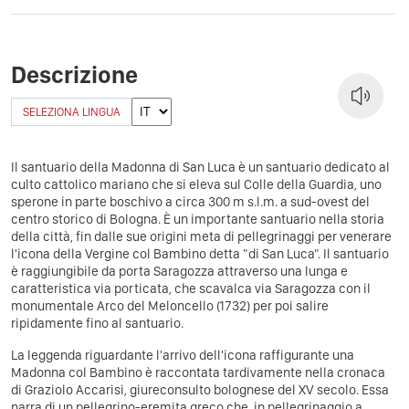
Descrizione
SELEZIONA LINGUA
Il santuario della Madonna di San Luca è un santuario dedicato al
culto cattolico mariano che si eleva sul Colle della Guardia, uno
sperone in parte boschivo a circa 300 m s.l.m. a sud-ovest del
centro storico di Bologna. È un importante santuario nella storia
della città, fin dalle sue origini meta di pellegrinaggi per venerare
l'icona della Vergine col Bambino detta "di San Luca". Il santuario
è raggiungibile da porta Saragozza attraverso una lunga e
caratteristica via porticata, che scavalca via Saragozza con il
monumentale Arco del Meloncello (1732) per poi salire
ripidamente fino al santuario.
La leggenda riguardante l'arrivo dell'icona raffigurante una
Madonna col Bambino è raccontata tardivamente nella cronaca
di Graziolo Accarisi, giureconsulto bolognese del XV secolo. Essa
narra di un pellegrino-eremita greco che, in pellegrinaggio a