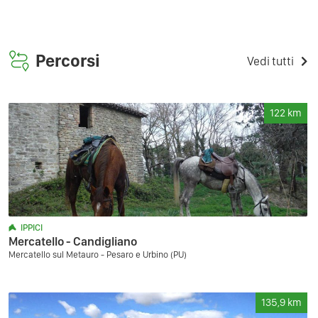
Percorsi
Vedi tutti
122
km
IPPICI
Mercatello - Candigliano
Mercatello sul Metauro - Pesaro e Urbino (PU)
135,9
km