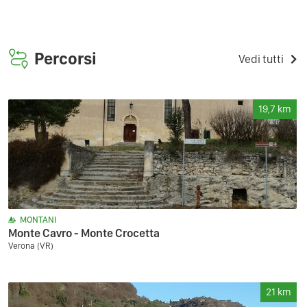
Percorsi
Vedi tutti
19,7
km
MONTANI
Monte Cavro - Monte Crocetta
Verona (VR)
21
km