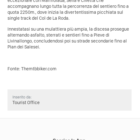
eccezionale con Marmolada, Sella e Civetta che
accompagnano lungo tutta la percorrenza del sentiero fino a
quota 2250m., dove inizia la divertentissima picchiata sul
single track del Col de La Roda.
Innestatasi su una mulattiera più ampia, la discesa prosegue
alternando asfalto, sterrati e sentieri fino a Pieve di
Livinallongo, concludendosi poi su strade secondarie fino al
Pian dei Salesei.
Fonte:
Themtbbiker.com
Inserito da:
Tourist Office