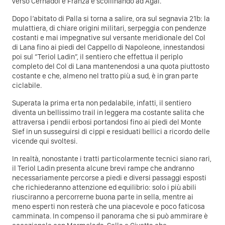
verso Cernadoi e Franza e scollinando ad Agai.
Dopo l’abitato di Palla si torna a salire, ora sul segnavia 21b: la
mulattiera, di chiare origini militari, serpeggia con pendenze
costanti e mai impegnative sul versante meridionale del Col
di Lana fino ai piedi del Cappello di Napoleone, innestandosi
poi sul “Teriol Ladin”, il sentiero che effettua il periplo
completo del Col di Lana mantenendosi a una quota piuttosto
costante e che, almeno nel tratto più a sud, è in gran parte
ciclabile.
Superata la prima erta non pedalabile, infatti, il sentiero
diventa un bellissimo trail in leggera ma costante salita che
attraversa i pendii erbosi portandosi fino ai piedi del Monte
Sief in un susseguirsi di cippi e residuati bellici a ricordo delle
vicende qui svoltesi.
In realtà, nonostante i tratti particolarmente tecnici siano rari,
il Teriol Ladin presenta alcune brevi rampe che andranno
necessariamente percorse a piedi e diversi passaggi esposti
che richiederanno attenzione ed equilibrio: solo i più abili
riusciranno a percorrerne buona parte in sella, mentre ai
meno esperti non resterà che una piacevole e poco faticosa
camminata. In compenso il panorama che si può ammirare è