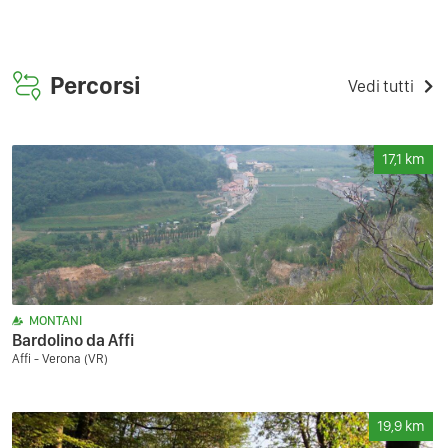
Percorsi
Vedi tutti
17,1
km
MONTANI
Bardolino da Affi
Affi - Verona (VR)
19,9
km