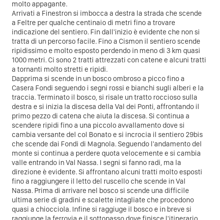
molto appagante.
Arrivati a Finestron si imbocca a destra la strada che scende
a Feltre per qualche centinaio di metri fino a trovare
indicazione del sentiero. Fin dall'inizio è evidente che non si
tratta di un percorso facile. Fino a Cismon il sentiero scende
ripidissimo e molto esposto perdendo in meno di 3 km quasi
1000 metri. Ci sono 2 tratti attrezzati con catene e alcuni tratti
a tornanti molto stretti e ripidi.
Dapprima si scende in un bosco ombroso a picco fino a
Casera Fondi seguendo i segni rossi e bianchi sugli alberi e la
traccia. Terminato il bosco, si risale un tratto roccioso sulla
destra e si inizia la discesa della Val dei Ponti, affrontando il
primo pezzo di catena che aiuta la discesa. Si continua a
scendere ripidi fino a una piccolo avvallamento dove si
cambia versante del col Bonato e si incrocia il sentiero 29bis
che scende dai Fondi di Magnola. Seguendo l'andamento del
monte si continua a perdere quota velocemente e si cambia
valle entrando in Val Nassa. I segni si fanno radi, ma la
direzione è evidente. Si affrontano alcuni tratti molto esposti
fino a raggiungere il letto del ruscello che scende in Val
Nassa. Prima di arrivare nel bosco si scende una difficile
ultima serie di gradini e scalette intagliate che procedono
quasi a chiocciola. Infine si raggiuge il bosco e in breve si
raggiunge la ferrovia e il sottopasso dove finisce l'itinerario.