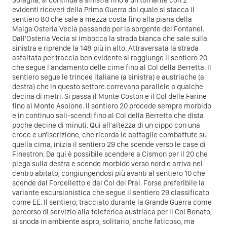
Solagna, si continua a sinistra fino a un tornante con 2
evidenti ricoveri della Prima Guerra dal quale si stacca il
sentiero 80 che sale a mezza costa fino alla piana della
Malga Osteria Vecia passando per la sorgente del Fontanel.
Dall'Osteria Vecia si imbocca la strada bianca che sale sulla
sinistra e riprende la 148 più in alto. Attraversata la strada
asfaltata per traccia ben evidente si raggiunge il sentiero 20
che segue l'andamento delle cime fino al Col della Berretta. Il
sentiero segue le trincee italiane (a sinistra) e austriache (a
destra) che in questo settore correvano parallele a qualche
decina di metri. Si passa il Monte Coston e il Col delle Farine
fino al Monte Asolone. Il sentiero 20 procede sempre morbido
e in continuo sali-scendi fino al Col della Berretta che dista
poche decine di minuti. Qui all'altezza di un cippo con una
croce e un'iscrizione, che ricorda le battaglie combattute su
quella cima, inizia il sentiero 29 che scende verso le case di
Finestron. Da qui è possibile scendere a Cismon per il 20 che
piega sulla destra e scende morbido verso nord e arriva nel
centro abitato, congiungendosi più avanti al sentiero 10 che
scende dal Forcelletto e dal Col dei Prai. Forse preferibile la
variante escursionistica che segue il sentiero 29 classificato
come EE. Il sentiero, tracciato durante la Grande Guerra come
percorso di servizio alla teleferica austriaca per il Col Bonato,
si snoda in ambiente aspro, solitario, anche faticoso, ma