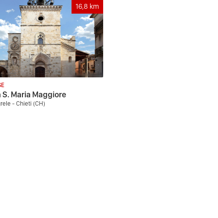
16,8
km
SE
 S. Maria Maggiore
rele - Chieti (CH)