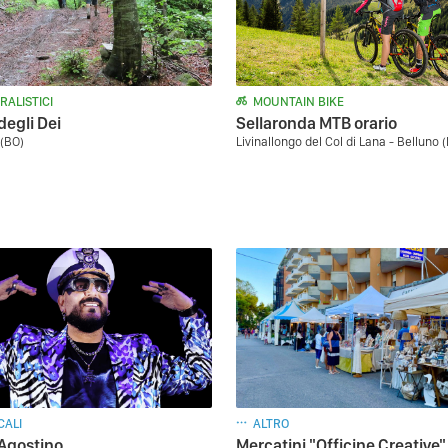
RALISTICI
MOUNTAIN BIKE
degli Dei
Sellaronda MTB orario
(BO)
Livinallongo del Col di Lana - Belluno 
CALI
ALTRO
'Agostino
Mercatini "Officine Creative"