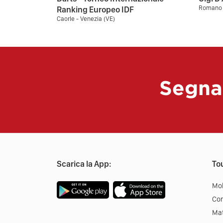
Romano d
Ranking Europeo IDF
Caorle - Venezia (VE)
Segna
Scarica la App:
Tou
Mob
Co
Mat