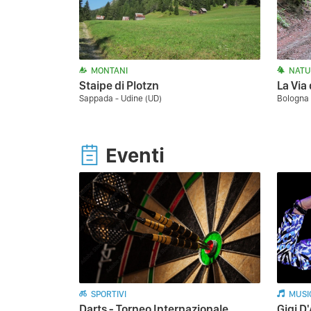
MONTANI
NATU
Staipe di Plotzn
La Via 
Sappada - Udine (UD)
Bologna 
Eventi
SPORTIVI
MUSI
Darts - Torneo Internazionale
Gigi D