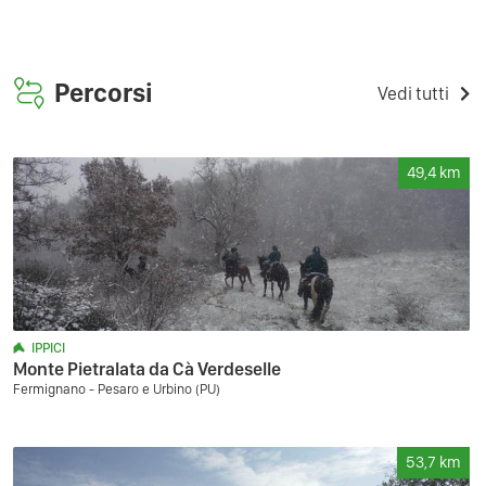
Percorsi
Vedi tutti
49,4
km
IPPICI
Monte Pietralata da Cà Verdeselle
Fermignano - Pesaro e Urbino (PU)
53,7
km