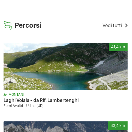
Percorsi
Vedi tutti
41,4
km
MONTANI
Laghi Volaia - da Rif. Lambertenghi
Forni Avoltri - Udine (UD)
43,4
km