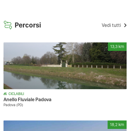
Percorsi
Vedi tutti
13,3
km
CICLABILI
Anello Fluviale Padova
Padova (PD)
18,2
km