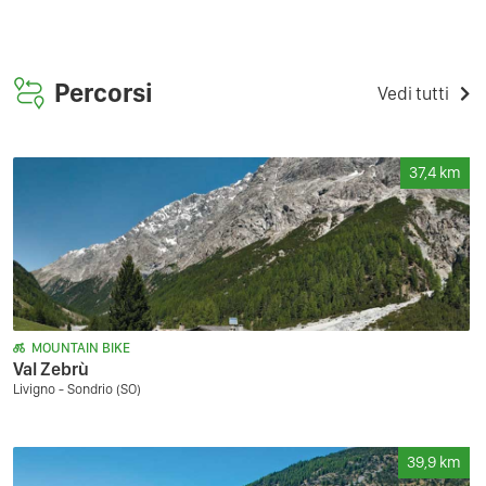
Percorsi
Vedi tutti
37,4
km
MOUNTAIN BIKE
Val Zebrù
Livigno - Sondrio (SO)
39,9
km