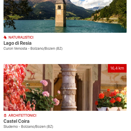
NATURALISTICI
Lago di Resia
Curon Venosta - Bolzano/Bozen (BZ)
16,4
km
ARCHITETTONICI
Castel Coira
Sluderno - Bolzano/Bozen (BZ)