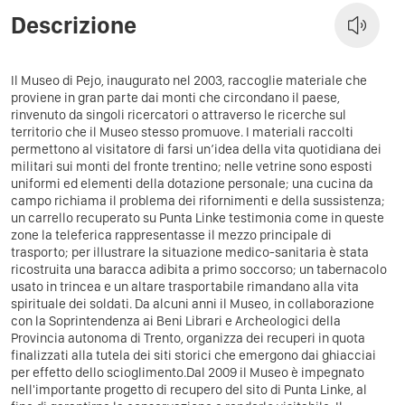
Descrizione
Il Museo di Pejo, inaugurato nel 2003, raccoglie materiale che
proviene in gran parte dai monti che circondano il paese,
rinvenuto da singoli ricercatori o attraverso le ricerche sul
territorio che il Museo stesso promuove. I materiali raccolti
permettono al visitatore di farsi un’idea della vita quotidiana dei
militari sui monti del fronte trentino; nelle vetrine sono esposti
uniformi ed elementi della dotazione personale; una cucina da
campo richiama il problema dei rifornimenti e della sussistenza;
un carrello recuperato su Punta Linke testimonia come in queste
zone la teleferica rappresentasse il mezzo principale di
trasporto; per illustrare la situazione medico-sanitaria è stata
ricostruita una baracca adibita a primo soccorso; un tabernacolo
usato in trincea e un altare trasportabile rimandano alla vita
spirituale dei soldati. Da alcuni anni il Museo, in collaborazione
con la Soprintendenza ai Beni Librari e Archeologici della
Provincia autonoma di Trento, organizza dei recuperi in quota
finalizzati alla tutela dei siti storici che emergono dai ghiacciai
per effetto dello scioglimento.Dal 2009 il Museo è impegnato
nell'importante progetto di recupero del sito di Punta Linke, al