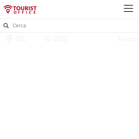
CURON
PUNTI DI
Filtra
VENOSTA
INTERESSE
PERCORSI
EVENTI