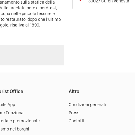
39027
Curon Venosta
sanamento sulla statica della
 delle facciate nord e nord-est,
'acqua nelle piccole fessure e
ato restaurato, dopo che l'ultimo
ole, risaliva al 1899.
rist Office
Altro
ile App
Condizioni generali
me Funziona
Press
eriale promozionale
Contatti
ismo nei borghi