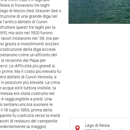
 Resia si trovavano tre laghi
e lago di Mezzo (ted. Grauner See o
ostruzione di una grande diga nel
 l'antico abitato di Curon
sfruttare questi tre laghi per la
 1910, ma solo nel 1920 furono
I lavori iniziarono nel '39, ma per
resi grazie a investimenti svizzeri
 costruzione della diga accese
terpretarono come un affronto del
i si recarono dal Papa per
servì.
Le difficoltà più grandi si
e prime.
Ma il costo più elevato fu
tro abitato di Curon Venosta, e
 in posizioni più elevate.
La cima
acque ed è tuttora visibile; la
annessa era stata costruita nel
 è raggiungibile a piedi. Una
si sentano ancora suonare le
 18 luglio 1950, prima della
mpanile fu costruita verso la metà
 lavori di restauro del campanile
Lago di Resia
recedentemente (a maggio)