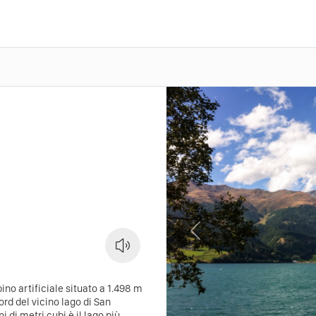
Previous
ino artificiale situato a 1.498 m
ord del vicino lago di San
 di metri cubi è il lago più