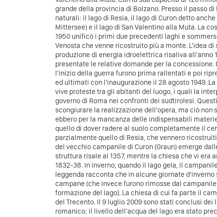
grande della provincia di Bolzano.
Presso il passo di
naturali: il lago di Resia, il lago di Curon detto anch
Mittersee) e il lago di San Valentino alla Muta. La c
1950 unificò i primi due precedenti laghi e sommerse
Venosta che venne ricostruito più a monte.
L'idea di 
produzione di energia idroelettrica risaliva all'anno
presentate le relative domande per la concessione.
l'inizio della guerra furono prima rallentati e poi rip
ed ultimati con l'inaugurazione il 28 agosto 1949.
La
vive proteste tra gli abitanti del luogo, i quali la in
governo di Roma nei confronti dei sudtirolesi. Quest
scongiurare la realizzazione dell'opera, ma ciò non 
ebbero per la mancanza delle indispensabili materi
quello di dover radere al suolo completamente il cen
parzialmente quello di Resia, che vennero ricostruiti
del vecchio campanile di Curon (Graun) emerge dalle 
struttura risale al 1357, mentre la chiesa che vi era 
1832-38. In inverno, quando il lago gela, il campanile
leggenda racconta che in alcune giornate d'inverno 
campane (che invece furono rimosse dal campanile il
formazione del lago).
La chiesa di cui fa parte il ca
del Trecento. Il 9 luglio 2009 sono stati conclusi dei
romanico; il livello dell'acqua del lago era stato p