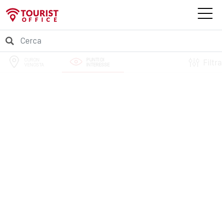
CURON
PUNTI DI
Filtra
VENOSTA
INTERESSE
PERCORSI
EVENTI