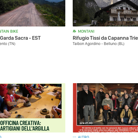
TAIN BIKE
MONTANI
 Garda Sacra - EST
Rifugio Tissi da Capanna Tri
rento (TN)
Taibon Agordino - Belluno (BL)
O
ALTRO