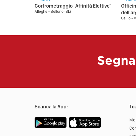
Cortrometraggio "Affinità Elettive"
Officin
Alleghe - Belluno (BL)
dell'ar
Gallio - 
Segna
Scarica la App:
Tou
Mob
Co