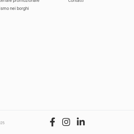
eriale promozionale
Contatti
ismo nei borghi
025