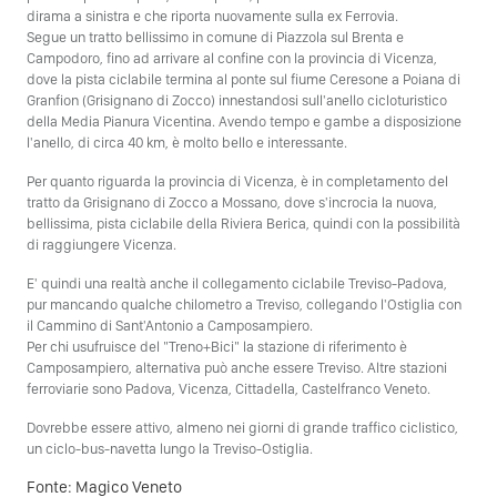
dirama a sinistra e che riporta nuovamente sulla ex Ferrovia.
Segue un tratto bellissimo in comune di Piazzola sul Brenta e
Campodoro, fino ad arrivare al confine con la provincia di Vicenza,
dove la pista ciclabile termina al ponte sul fiume Ceresone a Poiana di
Granfion (Grisignano di Zocco) innestandosi sull'anello cicloturistico
della Media Pianura Vicentina. Avendo tempo e gambe a disposizione
l'anello, di circa 40 km, è molto bello e interessante.
Per quanto riguarda la provincia di Vicenza, è in completamento del
tratto da Grisignano di Zocco a Mossano, dove s'incrocia la nuova,
bellissima, pista ciclabile della Riviera Berica, quindi con la possibilità
di raggiungere Vicenza.
E' quindi una realtà anche il collegamento ciclabile Treviso-Padova,
pur mancando qualche chilometro a Treviso, collegando l'Ostiglia con
il Cammino di Sant'Antonio a Camposampiero.
Per chi usufruisce del "Treno+Bici" la stazione di riferimento è
Camposampiero, alternativa può anche essere Treviso. Altre stazioni
ferroviarie sono Padova, Vicenza, Cittadella, Castelfranco Veneto.
Dovrebbe essere attivo, almeno nei giorni di grande traffico ciclistico,
un ciclo-bus-navetta lungo la Treviso-Ostiglia.
Fonte:
Magico Veneto