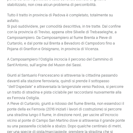
stabilizzato, non crea alcun problema di percorribilità.
Tutto il tratto in provincia di Padova è completato, totalmente su
asfalto.
Si può suddividere, per comodità descrittiva, in tre tratte. Dal confine
con la provincia di Treviso, appena oltre Silvelle di Trebaseleghe, a
Camposampiero. Da Camposampiero al fiume Brenta a Pieve di
Curtarolo, e dal ponte sul Brenta a Bevadoro di Campodoro fino a
Pojana di Granfion e Grisignano, in provincia di Vicenza.
A Camposampiero l'Ostiglia incrocia il percorso del Cammino di
Sant'Antonio, sull'argine del Muson dei Sassi.
Giunti al Santuario Francescano si attraversa la cittadina passando
davanti alla stazione ferroviaria, quindi si prende il sottopasso
"dell'Ospedale" e attraversata la tangenziale verso Padova, si percorre
un tratto di stradina e pista ciclabile per raccordarsi nuovamente alla
ex Ferrovia Ostiglia.
A Pieve di Curtarolo, giunti a ridosso del fiume Brenta, non essendoci il
ponte della ex Ferrovia (2016 iniziati i lavori di costruzione) si percorre
una stradina lungo il fiume, in direzione nord, per uscire all'incrocio
vicino al ponte di Campo San Martino dove si attraversa il grande ponte
su una passarella ciclabile a sbalzo. Dopo qualche centinaio di metri,
per una specie di pista/marciapiede, prendere la stradina che si