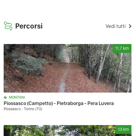
Percorsi
Vedi tutti
11,7
km
MONTANI
Piossasco (Campetto) - Pietraborga - Pera Luvera
Piossasco - Torino (TO)
13
km