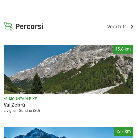
Percorsi
Vedi tutti
15,8
km
MOUNTAIN BIKE
Val Zebrù
Livigno - Sondrio (SO)
19,7
km