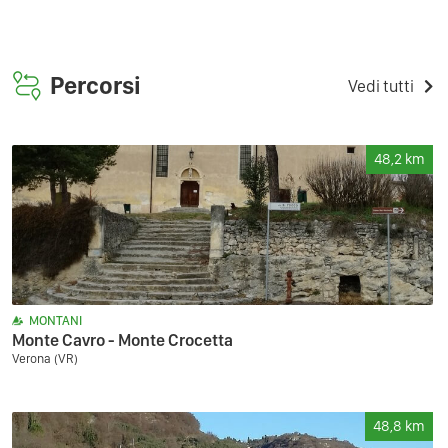
Percorsi
Vedi tutti
48,2
km
MONTANI
Monte Cavro - Monte Crocetta
Verona (VR)
48,8
km