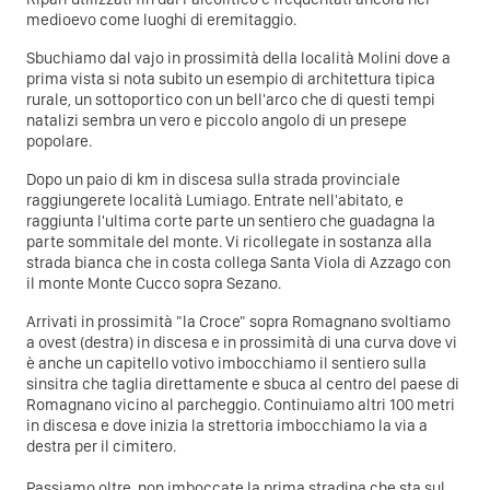
medioevo come luoghi di eremitaggio.
Sbuchiamo dal vajo in prossimità della località Molini dove a
prima vista si nota subito un esempio di architettura tipica
rurale, un sottoportico con un bell'arco che di questi tempi
natalizi sembra un vero e piccolo angolo di un presepe
popolare.
Dopo un paio di km in discesa sulla strada provinciale
raggiungerete località Lumiago. Entrate nell'abitato, e
raggiunta l'ultima corte parte un sentiero che guadagna la
parte sommitale del monte. Vi ricollegate in sostanza alla
strada bianca che in costa collega Santa Viola di Azzago con
il monte Monte Cucco sopra Sezano.
Arrivati in prossimità "la Croce" sopra Romagnano svoltiamo
a ovest (destra) in discesa e in prossimità di una curva dove vi
è anche un capitello votivo imbocchiamo il sentiero sulla
sinsitra che taglia direttamente e sbuca al centro del paese di
Romagnano vicino al parcheggio. Continuiamo altri 100 metri
in discesa e dove inizia la strettoria imbocchiamo la via a
destra per il cimitero.
Passiamo oltre, non imboccate la prima stradina che sta sul