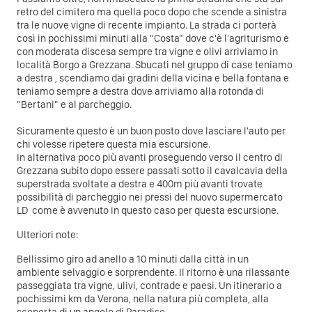
retro del cimitero ma quella poco dopo che scende a sinistra
tra le nuove vigne di recente impianto. La strada ci porterà
così in pochissimi minuti alla "Costa" dove c'è l'agriturismo e
con moderata discesa sempre tra vigne e olivi arriviamo in
località Borgo a Grezzana. Sbucati nel gruppo di case teniamo
a destra , scendiamo dai gradini della vicina e bella fontana e
teniamo sempre a destra dove arriviamo alla rotonda di
"Bertani" e al parcheggio.
Sicuramente questo è un buon posto dove lasciare l'auto per
chi volesse ripetere questa mia escursione.
In alternativa poco più avanti proseguendo verso il centro di
Grezzana subito dopo essere passati sotto il cavalcavia della
superstrada svoltate a destra e 400m più avanti trovate
possibilità di parcheggio nei pressi del nuovo supermercato
LD come è avvenuto in questo caso per questa escursione.
Ulteriori note:
Bellissimo giro ad anello a 10 minuti dalla città in un
ambiente selvaggio e sorprendente. Il ritorno è una rilassante
passeggiata tra vigne, ulivi, contrade e paesi. Un itinerario a
pochissimi km da Verona, nella natura più completa, alla