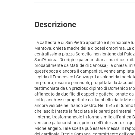
Descrizione
La cattedrale di San Pietro apostolo è il principale lu
Mantova, chiesa madre della diocesi omonima. La ca
centralissima piazza Sordello, non lontano dal Palaz
Sant'Andrea.
Di origine paleocristiana, ma ricostruit
probabilmente da Matilde di Canossa), la chiesa, ini
quest'epoca è ancora il campanile), venne ampliata a
l'egida di Francesco I Gonzaga. La splendida facciat
un protiro, rosoni e pinnacoli, progettata da Jacobe
testimoniata da un prezioso dipinto di Domenico Mor
affiancato da due file di cappelle gotiche, ornate da
cotto, anch'esse progettate da Jacobello dalle Maseg
ancora visibile nel fianco destro.
Nel 1545 il Duomo f
che lasciò intatte la facciata e le pareti perimetra
l'interno, trasformandolo in forma simile all'antica 
versione paleocristiana, prima dell'intervento su qu
Michelangelo. Tale scelta può essere messa in rappo
del cardinale Ercole Gonzaga, committente dell'oper