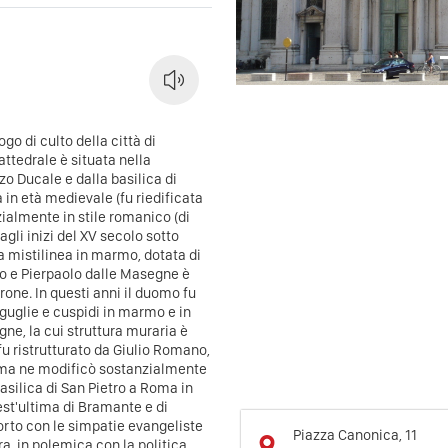
ogo di culto della città di
ttedrale è situata nella
zo Ducale e dalla basilica di
a in età medievale (fu riedificata
zialmente in stile romanico (di
gli inizi del XV secolo sotto
a mistilinea in marmo, dotata di
llo e Pierpaolo dalle Masegne è
one. In questi anni il duomo fu
 guglie e cuspidi in marmo e in
ne, la cui struttura muraria è
u ristrutturato da Giulio Romano,
li ma ne modificò sostanzialmente
Basilica di San Pietro a Roma in
est'ultima di Bramante e di
rto con le simpatie evangeliste
Piazza Canonica, 11
a, in polemica con la politica