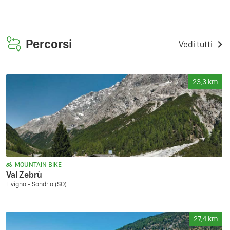
Percorsi
Vedi tutti
23,3
km
MOUNTAIN BIKE
Val Zebrù
Livigno - Sondrio (SO)
27,4
km