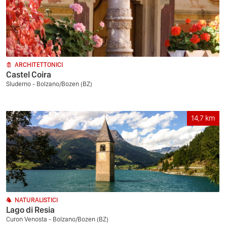
ARCHITETTONICI
Castel Coira
Sluderno - Bolzano/Bozen (BZ)
14,7
km
NATURALISTICI
Lago di Resia
Curon Venosta - Bolzano/Bozen (BZ)