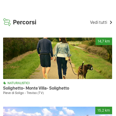
Percorsi
Vedi tutti
14,7
km
NATURALISTICI
Solighetto- Monte Villa- Solighetto
Pieve di Soligo - Treviso (TV)
15,2
km