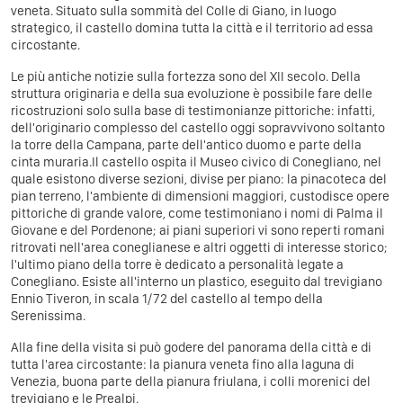
veneta. Situato sulla sommità del Colle di Giano, in luogo
strategico, il castello domina tutta la città e il territorio ad essa
circostante.
Le più antiche notizie sulla fortezza sono del XII secolo. Della
struttura originaria e della sua evoluzione è possibile fare delle
ricostruzioni solo sulla base di testimonianze pittoriche: infatti,
dell'originario complesso del castello oggi sopravvivono soltanto
la torre della Campana, parte dell'antico duomo e parte della
cinta muraria.Il castello ospita il Museo civico di Conegliano, nel
quale esistono diverse sezioni, divise per piano: la pinacoteca del
pian terreno, l'ambiente di dimensioni maggiori, custodisce opere
pittoriche di grande valore, come testimoniano i nomi di Palma il
Giovane e del Pordenone; ai piani superiori vi sono reperti romani
ritrovati nell'area coneglianese e altri oggetti di interesse storico;
l'ultimo piano della torre è dedicato a personalità legate a
Conegliano. Esiste all'interno un plastico, eseguito dal trevigiano
Ennio Tiveron, in scala 1/72 del castello al tempo della
Serenissima.
Alla fine della visita si può godere del panorama della città e di
tutta l'area circostante: la pianura veneta fino alla laguna di
Venezia, buona parte della pianura friulana, i colli morenici del
trevigiano e le Prealpi.