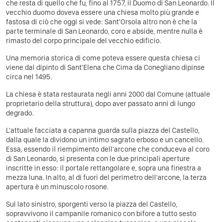
che resta di quello che fu, fino al 1757, il Duomo di San Leonardo. Il
vecchio duomo doveva essere una chiesa molto più grande e
fastosa di ciò che oggi si vede: Sant'Orsola altro non è che la
parte terminale di San Leonardo, coro e abside, mentre nulla è
rimasto del corpo principale del vecchio edificio.
Una memoria storica di come poteva essere questa chiesa ci
viene dal dipinto di Sant'Elena che Cima da Conegliano dipinse
circa nel 1495.
La chiesa è stata restaurata negli anni 2000 dal Comune (attuale
proprietario della struttura), dopo aver passato anni di lungo
degrado.
L'attuale facciata a capanna guarda sulla piazza del Castello,
dalla quale la dividono un intimo sagrato erboso e un cancello.
Essa, essendo il riempimento dell'arcone che conduceva al coro
di San Leonardo, si presenta con le due principali aperture
inscritte in esso: il portale rettangolare e, sopra una finestra a
mezza luna. In alto, al di fuori del perimetro dell'arcone, la terza
apertura è un minuscolo rosone.
Sul lato sinistro, sporgenti verso la piazza del Castello,
sopravvivono il campanile romanico con bifore a tutto sesto