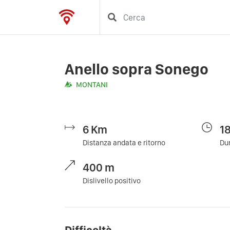
Anello sopra Sonego
MONTANI
6
Km
1
Distanza andata e ritorno
Dur
400
m
Dislivello positivo