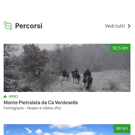
Percorsi
Vedi tutti
92,5
km
IPPICI
Monte Pietralata da Cà Verdeselle
Fermignano - Pesaro e Urbino (PU)
98
km