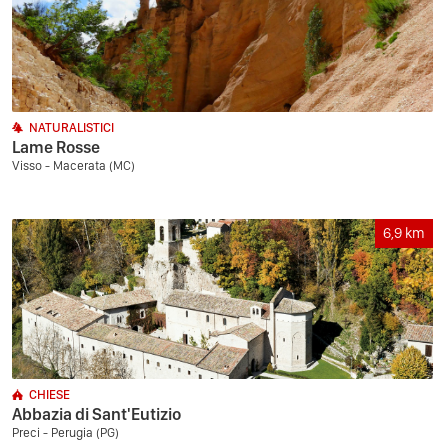
NATURALISTICI
Lame Rosse
Visso - Macerata (MC)
6,9
km
CHIESE
Abbazia di Sant'Eutizio
Preci - Perugia (PG)