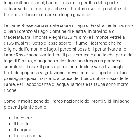
lunga milioni di anni, hanno causato la perdita della parte
calcarea della montagna che si è frantumata e depositata sul
terreno andando a creare un lungo ghiaione.
Le Lame Rosse sono situate sopra il Lago di Fiastra, nella frazione
di San Lorenzo al Lago, Comune di Fiastra, in provincia di
Macerata, tra il monte Fiegni (1323 m. slm) e il monte Petrella
(1155 m. slm.). Sotto di esse scorre il fiume Fiastrone che ha
origine dall'omonimo lago. I percorsi possibili per arrivare alle
Lame Rosse sono svariati ma il più comune è quello che parte dal
lago di Fiastra, giungendo a destinazione lungo un percorso
semplice e breve. Il paesaggio è incredibile e varia tra lunghi
tratti di rigogliosa vegetazione, brevi scorci sul lago fino ad un
paesaggio quasi marziano a causa del tipico colore rosso delle
Lame. Per l'abbondanza di acqua, la flora e la fauna sono molto
ricche.
Come in molte zone del Parco nazionale dei Monti Sibillini sono
presenti piante come:
La rovere
Il leccio
Il carpino
La rosa canina