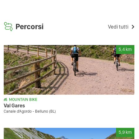
Percorsi
Vedi tutti
5,4
km
MOUNTAIN BIKE
Val Gares
Canale d'Agordo - Belluno (BL)
5,9
km