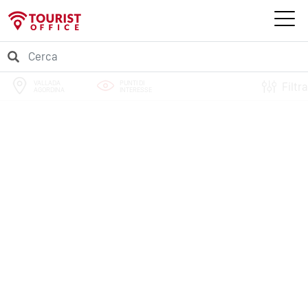
VALLADA
PUNTI DI
Filtra
AGORDINA
INTERESSE
PERCORSI
EVENTI