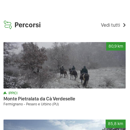
Percorsi
Vedi tutti
80,9
km
IPPICI
Monte Pietralata da Cà Verdeselle
Fermignano - Pesaro e Urbino (PU)
85,8
km