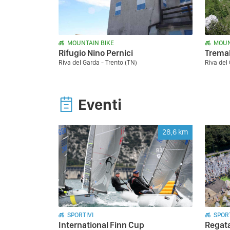
MOUNTAIN BIKE
MOUN
Rifugio Nino Pernici
Trema
Riva del Garda - Trento (TN)
Riva del
Eventi
28,6
km
SPORTIVI
SPORT
International Finn Cup
Regata