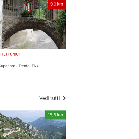
9,9
km
ITETTONICI
Superiore - Trento (TN)
Vedi tutti
18,5
km