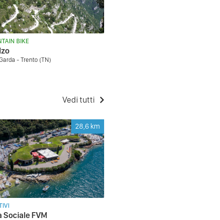
TAIN BIKE
lzo
 Garda - Trento (TN)
Vedi tutti
28,6
km
IVI
 Sociale FVM