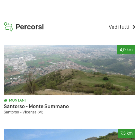
Percorsi
Vedi tutti
4,9
km
MONTANI
Santorso - Monte Summano
Santorso - Vicenza (VI)
7,3
km