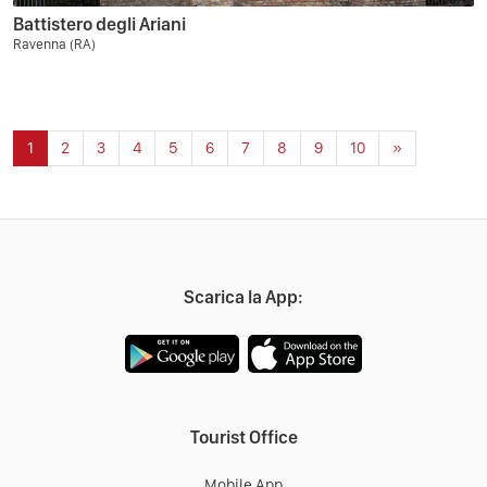
Battistero degli Ariani
Ravenna (RA)
1
2
3
4
5
6
7
8
9
10
»
Scarica la App:
Tourist Office
Mobile App