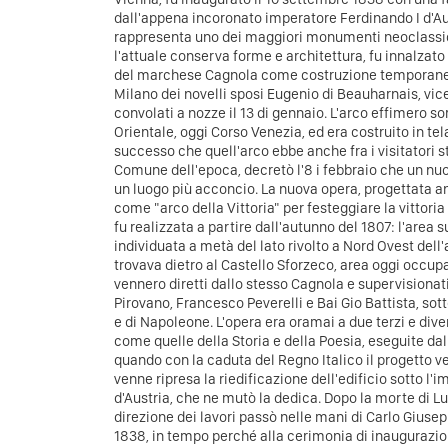
dall'appena incoronato imperatore Ferdinando I d'Aus
rappresenta uno dei maggiori monumenti neoclassici 
l'attuale conserva forme e architettura, fu innalzat
del marchese Cagnola come costruzione temporanea 
Milano dei novelli sposi Eugenio di Beauharnais, vicer
convolati a nozze il 13 di gennaio. L'arco effimero sor
Orientale, oggi Corso Venezia, ed era costruito in tel
successo che quell'arco ebbe anche fra i visitatori stra
Comune dell'epoca, decretò l'8 i febbraio che un nu
un luogo più acconcio. La nuova opera, progettata 
come "arco della Vittoria" per festeggiare la vittoria
fu realizzata a partire dall'autunno del 1807: l'area
individuata a metà del lato rivolto a Nord Ovest dell'
trovava dietro al Castello Sforzeco, area oggi occup
vennero diretti dallo stesso Cagnola e supervisiona
Pirovano, Francesco Peverelli e Bai Gio Battista, sot
e di Napoleone. L'opera era oramai a due terzi e dive
come quelle della Storia e della Poesia, eseguite dal
quando con la caduta del Regno Italico il progetto 
venne ripresa la riedificazione dell'edificio sotto l
d'Austria, che ne mutò la dedica. Dopo la morte di Lu
direzione dei lavori passò nelle mani di Carlo Gius
1838, in tempo perché alla cerimonia di inaugurazio