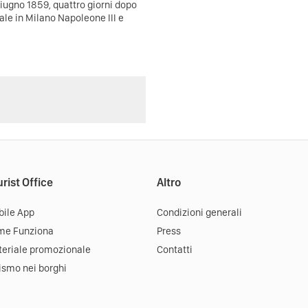
iugno 1859, quattro giorni dopo
nfale in Milano Napoleone III e
rist Office
Altro
ile App
Condizioni generali
me Funziona
Press
eriale promozionale
Contatti
ismo nei borghi