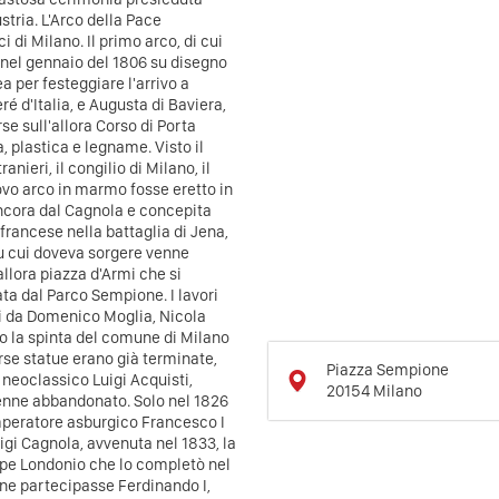
tria. L'Arco della Pace
di Milano. Il primo arco, di cui
o nel gennaio del 1806 su disegno
per festeggiare l'arrivo a
é d'Italia, e Augusta di Baviera,
se sull'allora Corso di Porta
a, plastica e legname. Visto il
nieri, il congilio di Milano, il
ovo arco in marmo fosse eretto in
ancora dal Cagnola e concepita
 francese nella battaglia di Jena,
 su cui doveva sorgere venne
allora piazza d'Armi che si
ata dal Parco Sempione. I lavori
ti da Domenico Moglia, Nicola
to la spinta del comune di Milano
rse statue erano già terminate,
Piazza Sempione
 neoclassico Luigi Acquisti,
20154
Milano
venne abbandonato. Solo nel 1826
'imperatore asburgico Francesco I
igi Cagnola, avvenuta nel 1833, la
eppe Londonio che lo completò nel
ne partecipasse Ferdinando I,