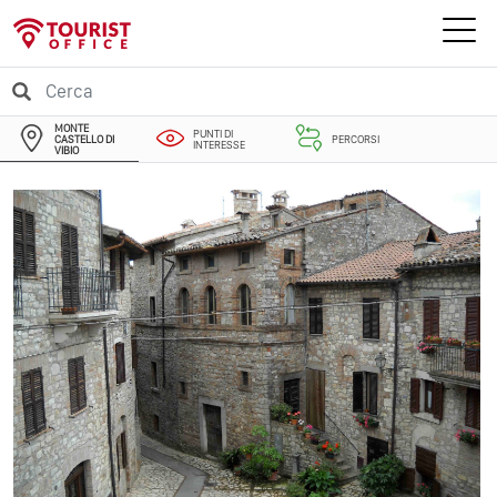
MONTE
PUNTI DI
CASTELLO DI
PERCORSI
INTERESSE
VIBIO
EVENTI