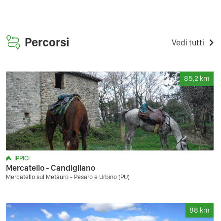
Percorsi
Vedi tutti
85,2
km
IPPICI
Mercatello - Candigliano
Mercatello sul Metauro - Pesaro e Urbino (PU)
88
km