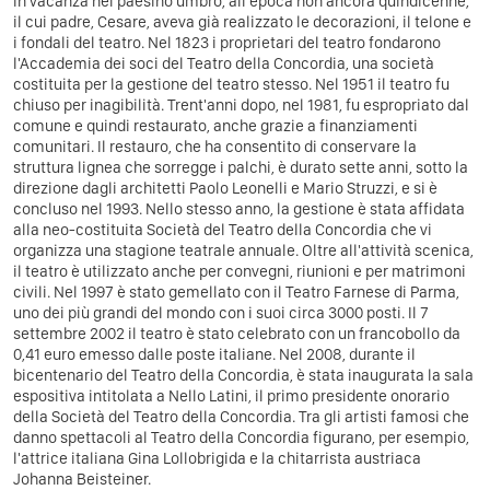
in vacanza nel paesino umbro, all'epoca non ancora quindicenne,
il cui padre, Cesare, aveva già realizzato le decorazioni, il telone e
i fondali del teatro.
Nel 1823 i proprietari del teatro fondarono
l'Accademia dei soci del Teatro della Concordia, una società
costituita per la gestione del teatro stesso. Nel 1951 il teatro fu
chiuso per inagibilità. Trent'anni dopo, nel 1981, fu espropriato dal
comune e quindi restaurato, anche grazie a finanziamenti
comunitari. Il restauro, che ha consentito di conservare la
struttura lignea che sorregge i palchi, è durato sette anni, sotto la
direzione dagli architetti Paolo Leonelli e Mario Struzzi, e si è
concluso nel 1993. Nello stesso anno, la gestione è stata affidata
alla neo-costituita Società del Teatro della Concordia che vi
organizza una stagione teatrale annuale. Oltre all'attività scenica,
il teatro è utilizzato anche per convegni, riunioni e per matrimoni
civili.
Nel 1997 è stato gemellato con il Teatro Farnese di Parma,
uno dei più grandi del mondo con i suoi circa 3000 posti.
Il 7
settembre 2002 il teatro è stato celebrato con un francobollo da
0,41 euro emesso dalle poste italiane.
Nel 2008, durante il
bicentenario del Teatro della Concordia, è stata inaugurata la sala
espositiva intitolata a Nello Latini, il primo presidente onorario
della Società del Teatro della Concordia.
Tra gli artisti famosi che
danno spettacoli al Teatro della Concordia figurano, per esempio,
l'attrice italiana Gina Lollobrigida e la chitarrista austriaca
Johanna Beisteiner.