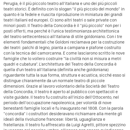
Perugia, è il più piccolo teatro all'italiana e uno dei più piccoli
teatri storici. È definito con lo slogan "il più piccolo del mondo" in
quanto è la fedele e riuscita riproduzione in miniatura dei grandi
teatri italiani ed europei. Ci sono altri teatri o sale private con
minori posti. Il Teatro della Concordia è il "più piccolo" non per i
posti offerti, ma perché è l'unica testimonianza architettonica
del teatro settecentesco all'italiana di stile goldoniano. Con i tre
elementi fondamentali che Goldoni reclamava per la costruzione
dei teatri: palchi di legno, pianta a campana e plafone costruito
con la tecnica del camorcanna. E come lasciarono scritto le nove
famiglie che lo vollero costruire "la civiltà non si misura a metri
quadri e cubatura". L'architettura del Teatro della Concordia è
quella d'un teatro all'italiana (definita anche goldoniana)
riguardante tutta la sua forma, struttura e acustica, sicché esso si
distingue chiaramente da un normale teatro di piccole
dimensioni. Grazie al lavoro volontario della Società del Teatro
della Concordia, il teatro è aperto al pubblico con spettacoli e
visite guidate.
Il teatro fu costruito all'inizio dell'Ottocento, nel
periodo dell'occupazione napoleonica, per volontà di nove
benestanti famiglie locali e fu inaugurato nel 1808. Con la parola
"concordia" i costruttori desideravano richiamare alla mente gli
ideali della rivoluzione francese: libertà, uguaglianza e
fratellanza. Il teatro fu affrescato da Luigi Agretti, pittore spezzino