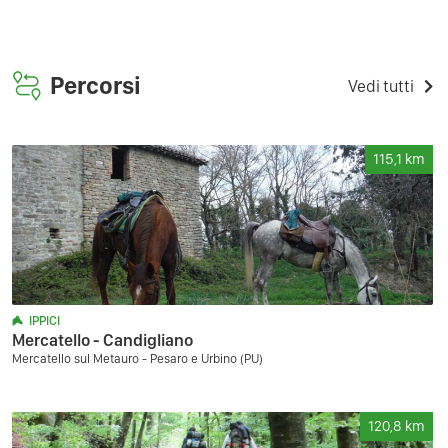
Percorsi
Vedi tutti
115,1
km
IPPICI
Mercatello - Candigliano
Mercatello sul Metauro - Pesaro e Urbino (PU)
120,8
km