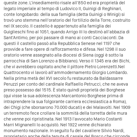
queste zone.
L'insediamento risale all'850 ed era proprietà del
legato imperiale al tempo di Ludovico II, Guinigi di Reghinari,
conte longobardo: della sua famiglia (detta Guinigi o Winigi) si
trovò uno stemma nell'oratorio del fortilizio della Torre, costruito
nel IX secolo.
Il castello è appartenuto alla famiglia dei
Guiglieschi fino al 1051, quando Arrigo III lo destinò all'abbazia di
Sant'Antimo, per poi passare di mano ai conti Cacciaconti. Da
questi il castello passò alla Repubblica Senese nel 1197 che
provvide a fare opere di rafforzamento e difesa. Nel 1298 il suo
oratorio venne assegnato alla diocesi di Siena (oggi è sotto la
parrocchia di San Lorenzo a Bibbiano). Verso il 1345 era dei Bichi,
che vi avrebbero ospitato anche il pittore Pietro Lorenzetti.
Nel
Quattrocento vi lavorò all'ammodernamento Giorgio Lombardo.
Nella prima metà del XVI secolo fu restaurato da Baldassarre
Peruzzi per conto del cardinale Raffaello Petrucci, che ne aveva
preso possesso dal 1515.
È stato quindi proprietà dei Borghese
(qui visse la sua adolescenza Marcantonio Borghese prima di
intraprendere la sua folgorante carriera ecclesiastica a Roma),
dei Chigi (che sborsarono 70.000 ducati) e dei Malavolti.
Nel 1909
un terremoto fece crollare la sommità della torretta delle mura
che venne poi ripristinata. Nel 1913 l'avvocato Mario Costanti
Marri Mignanelli lo acquistò. Nel 1922 venne dichiarato
monumento nazionale. In seguito fu del cavaliere Silvio Nardi,
proprietario anche della tenuta di casale del Bosco che circonda