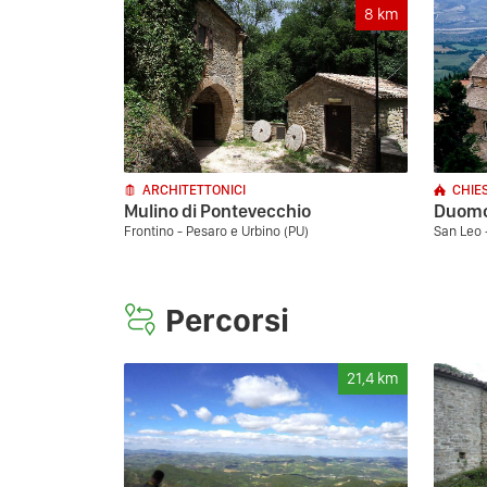
8
km
ARCHITETTONICI
CHIE
Mulino di Pontevecchio
Duomo
Frontino - Pesaro e Urbino (PU)
San Leo 
Percorsi
21,4
km