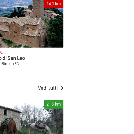
14,9
km
SE
 di San Leo
- Rimini (RN)
Vedi tutti
21,5
km