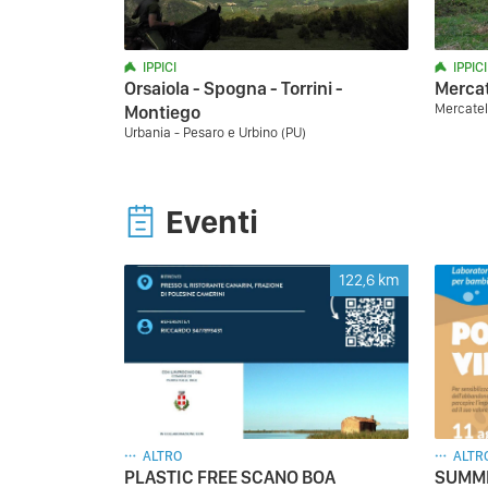
IPPICI
IPPICI
Orsaiola - Spogna - Torrini -
Mercat
Mercatel
Montiego
Urbania - Pesaro e Urbino (PU)
Eventi
122,6
km
ALTRO
ALTR
PLASTIC FREE SCANO BOA
SUMME