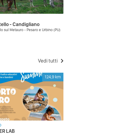
ello - Candigliano
lo sul Metauro - Pesaro e Urbino (PU)
Vedi tutti
124,9
km
O
R LAB