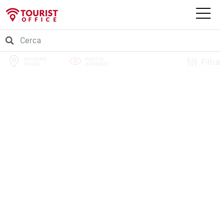
MACERATA
PUNTI DI
Filtra
FELTRIA
INTERESSE
PERCORSI
EVENTI