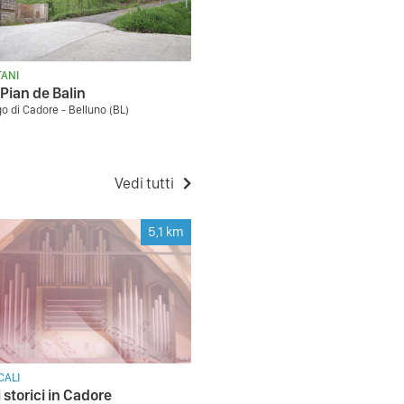
ANI
 Pian de Balin
o di Cadore - Belluno (BL)
Vedi tutti
5,1
km
CALI
 storici in Cadore