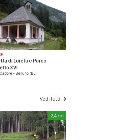
SE
tta di Loreto e Parco
tto XVI
 Cadore - Belluno (BL)
Vedi tutti
2,4
km