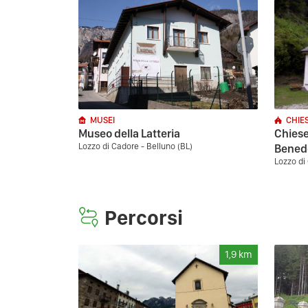
MUSEI
CHIE
Museo della Latteria
Chiese
Lozzo di Cadore - Belluno (BL)
Benede
Lozzo di
Percorsi
1,9
km