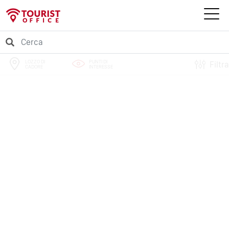
LOZZO DI
PUNTI DI
Filtra
CADORE
INTERESSE
PERCORSI
EVENTI