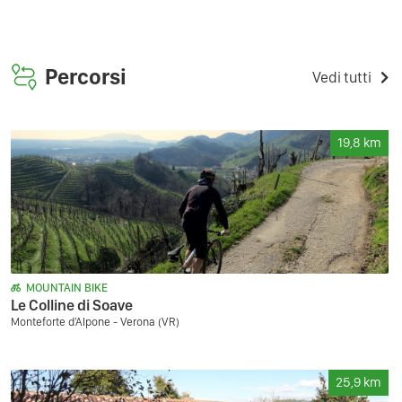
Percorsi
Vedi tutti
19,8
km
MOUNTAIN BIKE
Le Colline di Soave
Monteforte d'Alpone - Verona (VR)
25,9
km