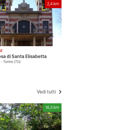
2,4
km
SE
esa di Santa Elisabetta
 - Torino (TO)
Vedi tutti
16,3
km