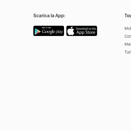
Scarica la App:
Tou
Mob
Co
Mat
Tur